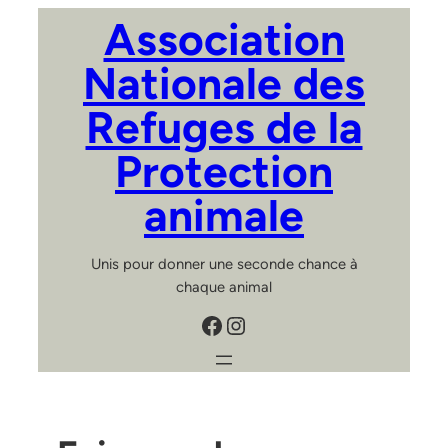
Aller
Association
au
contenu
Nationale des
Refuges de la
Protection
animale
Unis pour donner une seconde chance à
chaque animal
Facebook
Instagram